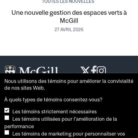
TOUTES LES NOUVELLES
Une nouvelle gestion des espaces verts à
McGill
27 AVRIL 2026
Nous utilisons des témoins pour améliorer la convivialité
Le
McGill Reporter
est le journal de référence de
de nos sites Web.
l’
Université McGill
.
À quels types de témoins consentez-vous?
À propos du
McGill Reporter
Les témoins strictement nécessaires
Avis sur les témoins
Les témoins utilisées pour l'amélioration de la
performance
Pour consulter plus de nouvelles et de vidéos, et
Les témoins de marketing pour personnaliser vos
connaître l’opinion de spécialistes, visitez la
salle de