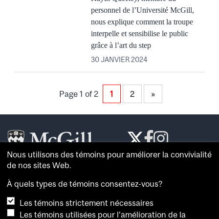
personnel de l’Université McGill,
nous explique comment la troupe
interpelle et sensibilise le public
grâce à l’art du step
30 JANVIER 2024
Page 1 of 2
1
2
»
Nous utilisons des témoins pour améliorer la convivialité
Le
McGill Reporter
est le journal de référence de
de nos sites Web.
l’
Université McGill
.
À quels types de témoins consentez-vous?
À propos du
McGill Reporter
Les témoins strictement nécessaires
Avis sur les témoins
Les témoins utilisées pour l'amélioration de la