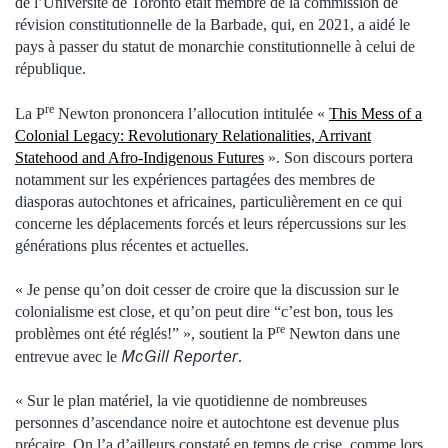
de l’Université de Toronto était membre de la commission de
révision constitutionnelle de la Barbade, qui, en 2021, a aidé le
pays à passer du statut de monarchie constitutionnelle à celui de
république.
re
La P
Newton prononcera l’allocution intitulée «
This Mess of a
Colonial Legacy: Revolutionary Relationalities, Arrivant
Statehood and Afro-Indigenous Futures
». Son discours portera
notamment sur les expériences partagées des membres de
diasporas autochtones et africaines, particulièrement en ce qui
concerne les déplacements forcés et leurs répercussions sur les
générations plus récentes et actuelles.
« Je pense qu’on doit cesser de croire que la discussion sur le
colonialisme est close, et qu’on peut dire “c’est bon, tous les
re
problèmes ont été réglés!” », soutient la P
Newton dans une
McGill Reporter
entrevue avec le
.
« Sur le plan matériel, la vie quotidienne de nombreuses
personnes d’ascendance noire et autochtone est devenue plus
précaire. On l’a d’ailleurs constaté en temps de crise, comme lors