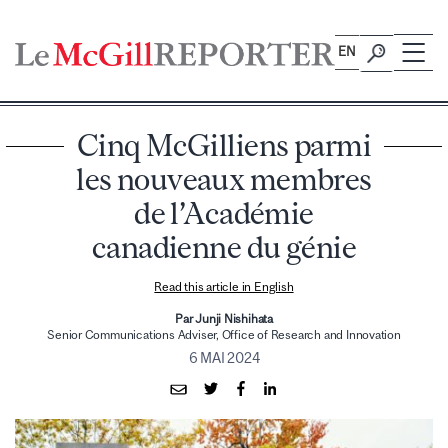
Skip
to
EN
content
Cinq McGilliens parmi
les nouveaux membres
de l’Académie
canadienne du génie
Read this article in English
Par Junji Nishihata
Senior Communications Adviser, Office of Research and Innovation
6 MAI 2024