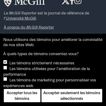
Le
McGill Reporter
est le journal de référence de
l’
Université McGill
.
À propos du
McGill Reporter
Avis sur les témoins
Nous utilisons des témoins pour améliorer la convivialité
de nos sites Web.
Pour consulter plus de nouvelles et de vidéos, et
connaître l’opinion de spécialistes, visitez la
salle de
À quels types de témoins consentez-vous?
presse de McGill
. Vous pouvez également consulter les
archives du
McGill Reporter
.
Les témoins strictement nécessaires
Les témoins utilisées pour l'amélioration de la
performance
Les témoins de marketing pour personnaliser vos
expériences web
Accepter tous les
Accepter seulement les témoins
témoins
sélectionnés