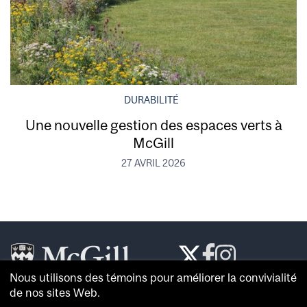
DURABILITÉ
Une nouvelle gestion des espaces verts à
McGill
27 AVRIL 2026
Nous utilisons des témoins pour améliorer la convivialité
Le
McGill Reporter
est le journal de référence de
de nos sites Web.
l’
Université McGill
.