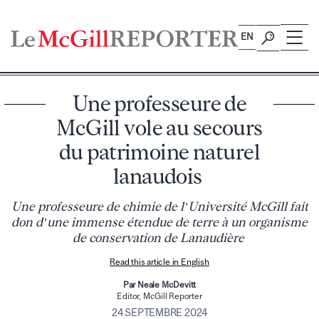
Skip
to
EN
content
Une professeure de
McGill vole au secours
du patrimoine naturel
lanaudois
Une professeure de chimie de l’Université McGill fait
don d’une immense étendue de terre à un organisme
de conservation de Lanaudière
Read this article in English
Par Neale McDevitt
Editor, McGill Reporter
24 SEPTEMBRE 2024