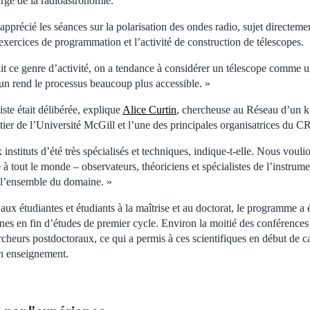
arge de la radioastronomie.
 apprécié les séances sur la polarisation des ondes radio, sujet directemen
s exercices de programmation et l’activité de construction de télescopes.
it ce genre d’activité, on a tendance à considérer un télescope comme une
 un rend le processus beaucoup plus accessible. »
ste était délibérée, explique
Alice Curtin
, chercheuse au Réseau d’un k
rottier de l’Université McGill et l’une des principales organisatrices du
instituts d’été très spécialisés et techniques, indique-t-elle. Nous voulio
 à tout le monde – observateurs, théoriciens et spécialistes de l’instrum
 l’ensemble du domaine. »
aux étudiantes et étudiants à la maîtrise et au doctorat, le programme a
nes en fin d’études de premier cycle. Environ la moitié des conférences
cheurs postdoctoraux, ce qui a permis à ces scientifiques en début de ca
en enseignement.