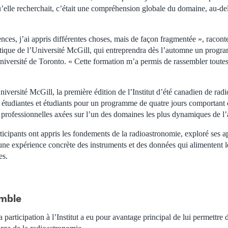
’elle recherchait, c’était une compréhension globale du domaine, au-de
nces, j’ai appris différentes choses, mais de façon fragmentée », racont
tique de l’Université McGill, qui entreprendra dès l’automne un progr
niversité de Toronto. « Cette formation m’a permis de rassembler toutes
iversité McGill, la première édition de l’Institut d’été canadien de rad
tudiantes et étudiants pour un programme de quatre jours comportant c
s professionnelles axées sur l’un des domaines les plus dynamiques de l
rticipants ont appris les fondements de la radioastronomie, exploré ses a
 une expérience concrète des instruments et des données qui alimentent 
es.
emble
 participation à l’Institut a eu pour avantage principal de lui permettre 