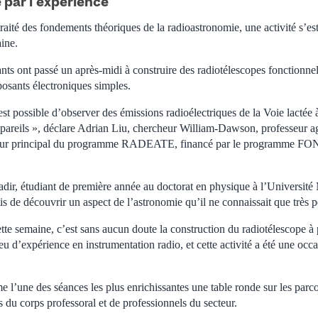
 par l’expérience
traité des fondements théoriques de la radioastronomie, une activité s’
ine.
ants ont passé un après-midi à construire des radiotélescopes fonctionne
posants électroniques simples.
est possible d’observer des émissions radioélectriques de la Voie lactée 
appareils », déclare Adrian Liu, chercheur William-Dawson, professeur 
heur principal du programme RADEATE, financé par le programme 
adir, étudiant de première année au doctorat en physique à l’Université
rmis de découvrir un aspect de l’astronomie qu’il ne connaissait que très p
ette semaine, c’est sans aucun doute la construction du radiotélescope à
 peu d’expérience en instrumentation radio, et cette activité a été une oc
 l’une des séances les plus enrichissantes une table ronde sur les parc
u corps professoral et de professionnels du secteur.