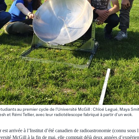
étudiants au premier cycle de l’Université McGill : Chloé Legué, Maya Smi
 et Rémi Tellier, avec leur radiotélescope fabriqué à partir d’un wok.
est arrivée à l’Institut d’été canadien de radioastronomie (connu sous 
sité McGill à la fin de mai, elle comptait déjà deux années d’expérie