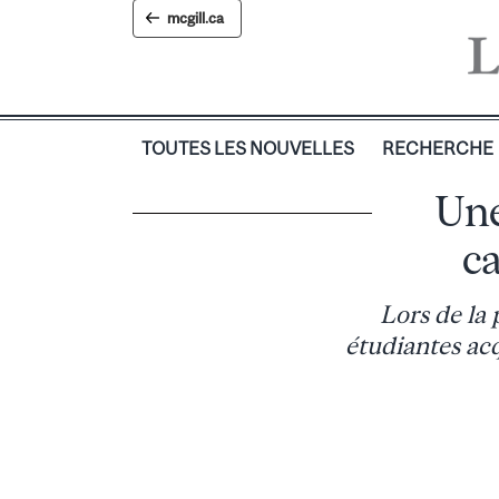
Skip
mcgill.ca
to
content
TOUTES LES NOUVELLES
RECHERCHE
Une
c
Lors de la 
étudiantes ac