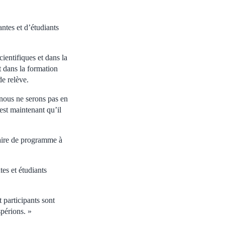
antes et d’étudiants
ientifiques et dans la
t dans la formation
de relève.
 nous ne serons pas en
st maintenant qu’il
naire de programme à
tes et étudiants
 participants sont
périons. »