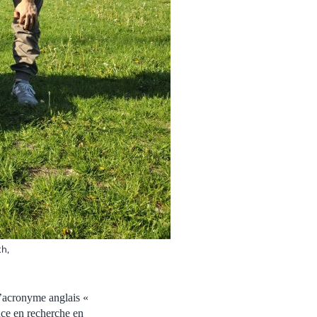
th,
l’acronyme anglais «
nce en recherche en