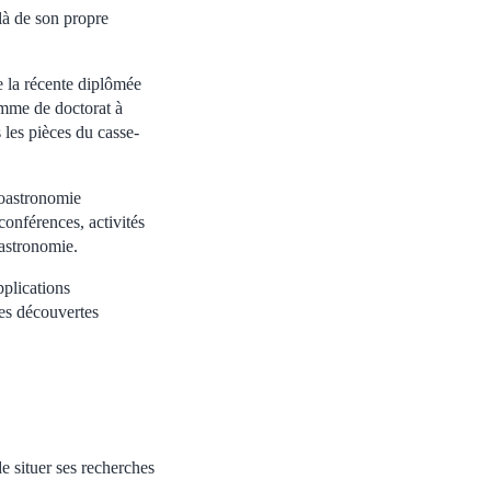
là de son propre
e la récente diplômée
amme de doctorat à
 les pièces du casse-
ioastronomie
onférences, activités
’astronomie.
pplications
les découvertes
de situer ses recherches