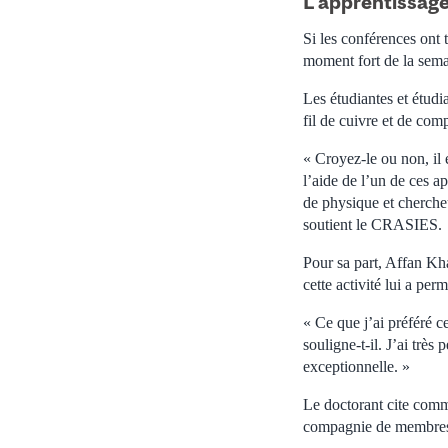
L’apprentissage
Si les conférences ont 
moment fort de la sema
Les étudiantes et étudi
fil de cuivre et de com
« Croyez-le ou non, il 
l’aide de l’un de ces 
de physique et cherc
soutient le CRASIES.
Pour sa part, Affan Kh
cette activité lui a pe
« Ce que j’ai préféré c
souligne-t-il. J’ai très
exceptionnelle. »
Le doctorant cite comme
compagnie de membres d