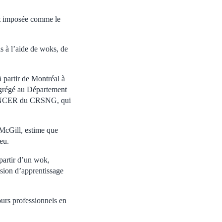
est imposée comme le
ls à l’aide de woks, de
à partir de Montréal à
agrégé au Département
FONCER du CRSNG, qui
 McGill, estime que
eu.
 partir d’un wok,
casion d’apprentissage
ours professionnels en