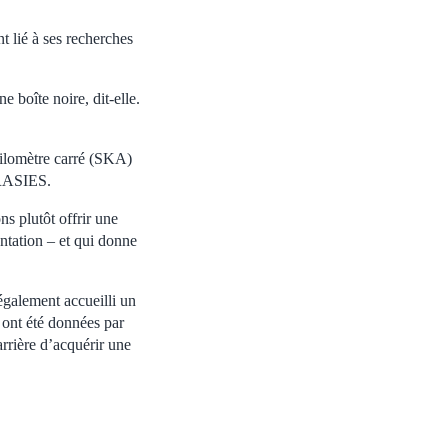
t lié à ses recherches
 boîte noire, dit-elle.
ilomètre carré (SKA)
 CRASIES.
ns plutôt offrir une
entation – et qui donne
 également accueilli un
 ont été données par
rrière d’acquérir une