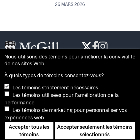
26 MARS 2026
Nous utilisons des témoins pour améliorer la convivialité
Le
McGill Reporter
est le journal de référence de
de nos sites Web.
l’
Université McGill
.
À quels types de témoins consentez-vous?
À propos du
McGill Reporter
Les témoins strictement nécessaires
Avis sur les témoins
Les témoins utilisées pour l'amélioration de la
performance
Pour consulter plus de nouvelles et de vidéos, et
Les témoins de marketing pour personnaliser vos
connaître l’opinion de spécialistes, visitez la
salle de
expériences web
presse de McGill
. Vous pouvez également consulter les
archives du
McGill Reporter
.
Accepter tous les
Accepter seulement les témoins
témoins
sélectionnés