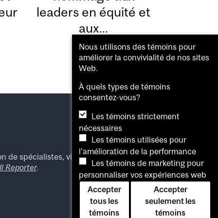
eur
leaders en équité et
aux...
21 MAI 2026
Nous utilisons des témoins pour
améliorer la convivialité de nos sites
Web.
À quels types de témoins
consentez-vous?
Les témoins strictement
nécessaires
Les témoins utilisées pour
l'amélioration de la performance
n de spécialistes, visitez la
salle de presse
Les témoins de marketing pour
l Reporter
.
personnaliser vos expériences web
Accepter
Accepter
tous les
seulement les
témoins
témoins