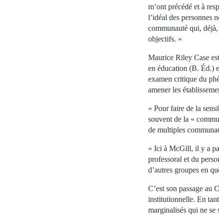
m’ont précédé et à respe
l’idéal des personnes n
communauté qui, déjà, tr
objectifs. »
Maurice Riley Case est 
en éducation (B. Éd.) et
examen critique du phén
amener les établissement
« Pour faire de la sensi
souvent de la « commun
de multiples communauté
« Ici à McGill, il y a
professoral et du pers
d’autres groupes en quê
C’est son passage au Co
institutionnelle. En ta
marginalisés qui ne se 