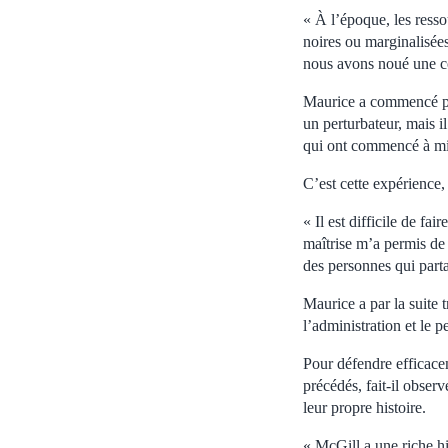
« À l’époque, les resso
noires ou marginalisées
nous avons noué une c
Maurice a commencé par
un perturbateur, mais il
qui ont commencé à mil
C’est cette expérience, 
« Il est difficile de fa
maîtrise m’a permis de
des personnes qui parta
Maurice a par la suite 
l’administration et le 
Pour défendre efficacem
précédés, fait-il obse
leur propre histoire.
« McGill a une riche h