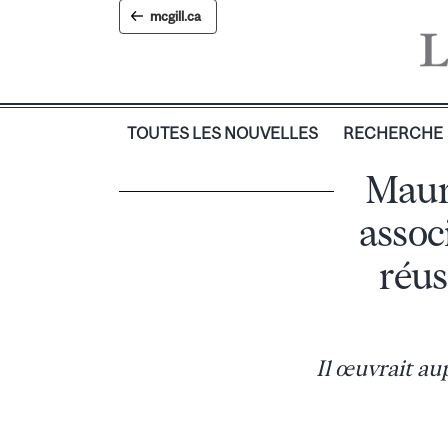
Skip
mcgill.ca
to
content
TOUTES LES NOUVELLES
RECHERCHE
Mauri
assoc
réus
Il œuvrait au