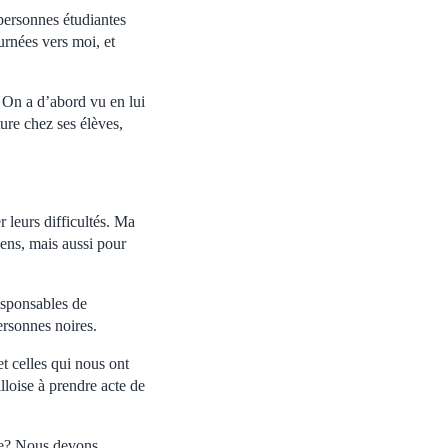
 personnes étudiantes
urnées vers moi, et
 On a d’abord vu en lui
ture chez ses élèves,
r leurs difficultés. Ma
ens, mais aussi pour
responsables de
personnes noires.
t celles qui nous ont
loise à prendre acte de
ive? Nous devons