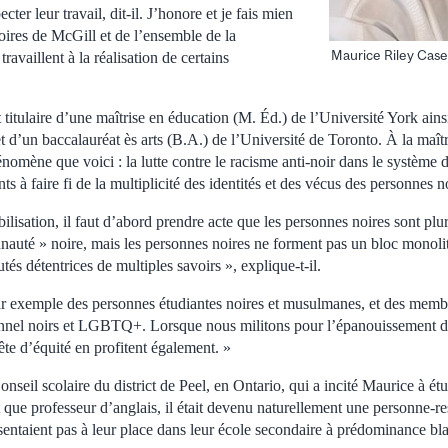
cter leur travail, dit-il. J’honore et je fais mien
oires de McGill et de l’ensemble de la
Maurice Riley Case
availlent à la réalisation de certains
titulaire d’une maîtrise en éducation (M. Éd.) de l’Université York ain
 d’un baccalauréat ès arts (B.A.) de l’Université de Toronto.​ À la maîtris
omène que voici : la lutte contre le racisme anti-noir dans le système 
s à faire fi de la multiplicité des identités et des vécus des personnes n
bilisation, il faut d’abord prendre acte que les personnes noires sont plu
auté » noire, mais les personnes noires ne forment pas un bloc monol
s détentrices de multiples savoirs », explique-t-il.
 par exemple des personnes étudiantes noires et musulmanes, et des memb
onnel noirs et LGBTQ+. Lorsque nous militons pour l’épanouissement d
te d’équité en profitent également. »
nseil scolaire du district de Peel, en Ontario, qui a incité Maurice à étu
nt que professeur d’anglais, il était devenu naturellement une personne-r
sentaient pas à leur place dans leur école secondaire à prédominance bla