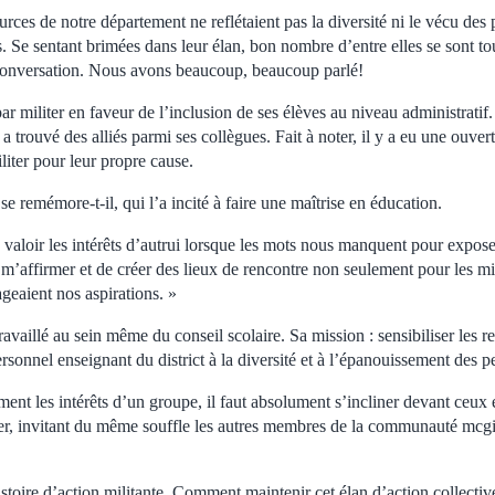
urces de notre département ne reflétaient pas la diversité ni le vécu des
. Se sentant brimées dans leur élan, bon nombre d’entre elles se sont to
onversation. Nous avons beaucoup, beaucoup parlé!
 militer en faveur de l’inclusion de ses élèves au niveau administratif.
 a trouvé des alliés parmi ses collègues. Fait à noter, il y a eu une ouver
iter pour leur propre cause.
se remémore-t-il, qui l’a incité à faire une maîtrise en éducation.
ire valoir les intérêts d’autrui lorsque les mots nous manquent pour expose
 m’affirmer et de créer des lieux de rencontre non seulement pour les mi
geaient nos aspirations. »
travaillé au sein même du conseil scolaire. Sa mission : sensibiliser les 
personnel enseignant du district à la diversité et à l’épanouissement des 
ent les intérêts d’un groupe, il faut absolument s’incliner devant ceux e
rver, invitant du même souffle les autres membres de la communauté mcgil
istoire d’action militante. Comment maintenir cet élan d’action collect