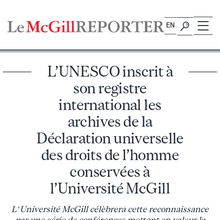
Skip
to
EN
content
L’UNESCO inscrit à
son registre
international les
archives de la
Déclaration universelle
des droits de l’homme
conservées à
l’Université McGill
L’Université McGill célèbrera cette reconnaissance