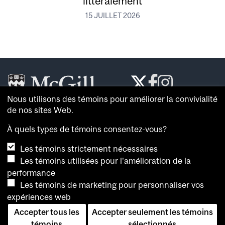
littéralement
15 JUILLET 2026
Nous utilisons des témoins pour améliorer la convivialité
Le
McGill Reporter
est le journal de référence de
de nos sites Web.
l’
Université McGill
.
À quels types de témoins consentez-vous?
À propos du
McGill Reporter
Les témoins strictement nécessaires
Avis sur les témoins
Les témoins utilisées pour l'amélioration de la
performance
Pour consulter plus de nouvelles et de vidéos, et
Les témoins de marketing pour personnaliser vos
connaître l’opinion de spécialistes, visitez la
salle de
expériences web
presse de McGill
. Vous pouvez également consulter les
archives du
McGill Reporter
.
Accepter tous les
Accepter seulement les témoins
témoins
sélectionnés