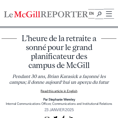
Skip
to
EN
content
L’heure de la retraite a
sonné pour le grand
planificateur des
campus de McGill
Pendant 30 ans, Brian Karasick a façonné les
campus; il donne aujourd’hui un aperçu du futur
Read this article in English
Par Stephanie Wereley
Internal Communications Officer, Communications and Institutional Relations
23 JANVIER 2025