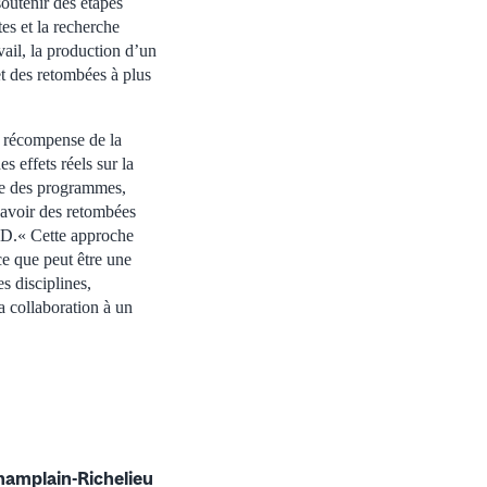
soutenir des étapes
es et la recherche
ail, la production d’un
et des retombées à plus
a récompense de la
s effets réels sur la
nte des programmes,
t avoir des retombées
SDD.« Cette approche
e que peut être une
s disciplines,
a collaboration à un
Champlain-Richelieu