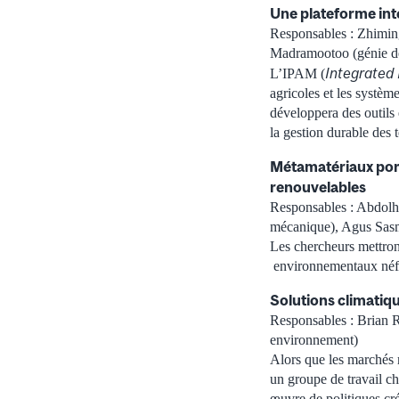
Une plateforme int
Responsables : Zhiming
Madramootoo (génie de
Integrated
L’IPAM (
agricoles et les système
développera des outils 
la gestion durable des t
Métamatériaux pore
renouvelables
Responsables : Abdolh
mécanique), Agus Sasmi
Les chercheurs mettron
environnementaux néfas
Solutions climatiq
Responsables : Brian R
environnement)
Alors que les marchés m
un groupe de travail c
œuvre de politiques cré