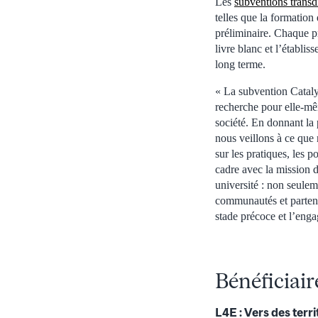
Les
subventions transdi
telles que la formation
préliminaire. Chaque p
livre blanc et l’établi
long terme.
« La subvention Cataly
recherche pour elle-mêm
société. En donnant la 
nous veillons à ce que 
sur les pratiques, les 
cadre avec la mission 
université : non seulem
communautés et partena
stade précoce et l’enga
Bénéficiai
L4E : Vers des terr