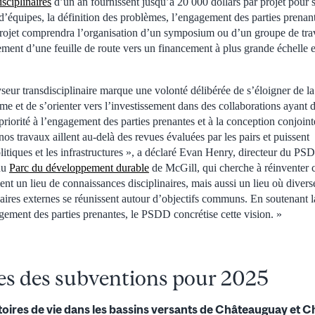
sciplinaires
d’un an fournissent jusqu’à 20 000 dollars par projet pour 
 d’équipes, la définition des problèmes, l’engagement des parties prenant
rojet comprendra l’organisation d’un symposium ou d’un groupe de trav
ssement d’une feuille de route vers un financement à plus grande échelle 
seur transdisciplinaire marque une volonté délibérée de s’éloigner de l
e et de s’orienter vers l’investissement dans des collaborations ayant de
priorité à l’engagement des parties prenantes et à la conception conjoi
nos travaux aillent au-delà des revues évaluées par les pairs et puissen
politiques et les infrastructures », a déclaré Evan Henry, directeur du P
du
Parc du développement durable
de McGill, qui cherche à réinventer c
ent un lieu de connaissances disciplinaires, mais aussi un lieu où diverse
ires externes se réunissent autour d’objectifs communs. En soutenant l
gement des parties prenantes, le PSDD concrétise cette vision. »
res des subventions pour 2025
itoires de vie dans les bassins versants de Châteauguay et 