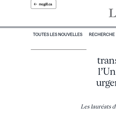
Skip
mcgill.ca
to
content
TOUTES LES NOUVELLES
RECHERCHE
tran
l’Un
urge
Les lauréats 