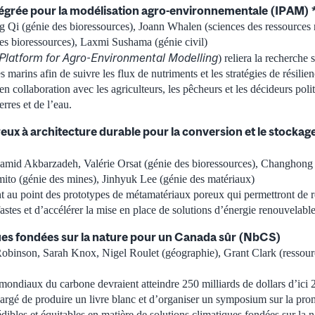
égrée pour la modélisation agro-environnementale (IPAM) 
 Qi (génie des bioressources), Joann Whalen (sciences des ressources 
s bioressources), Laxmi Sushama (génie civil)
 Platform for Agro-Environmental Modelling
) reliera la recherche 
s marins afin de suivre les flux de nutriments et les stratégies de résilie
en collaboration avec les agriculteurs, les pêcheurs et les décideurs poli
erres et de l’eau.
ux à architecture durable pour la conversion et le stockag
amid Akbarzadeh, Valérie Orsat (génie des bioressources), Changhong
to (génie des mines), Jinhyuk Lee (génie des matériaux)
t au point des prototypes de métamatériaux poreux qui permettront de ré
tes et d’accélérer la mise en place de solutions d’énergie renouvelable
ues fondées sur la nature pour un Canada sûr (NbCS)
obinson, Sarah Knox, Nigel Roulet (géographie), Grant Clark (ressourc
ondiaux du carbone devraient atteindre 250 milliards de dollars d’ici 2
hargé de produire un livre blanc et d’organiser un symposium sur la pro
dibles et équitables en matière de solutions climatiques fondées sur la 