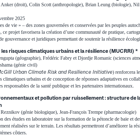
 Anker (droit), Colin Scott (anthropologie), Brian Leung (biologie), Ni
ovembre 2025
ires de vie » – des zones gouvernées et conservées par les peuples autoch
 ce projet favorisera la création d’une communauté de pratique, cartogr
de gouvernance et juridiques permettant de soutenir la résilience écologi
r les risques climatiques urbains et la résilience (MUCRRI) *
ngupta (géographie), Frédéric Fabry et Djordje Romanic (sciences atm
shama (génie civil)
cGill Urban Climate Risk and Resilience Initiative
) renforcera l
s climatiques urbains et de conception de réponses adaptatives en colla
s responsables de la santé publique et les partenaires internationaux.
nnementaux et pollution par ruissellement : structure de l
n
e Reznikov (génie biologique), Jean-François Trempe (pharmacologie)
on des études en laboratoire sur la formation de la pétoncle de baie et de
ement réalisées sur le terrain. Les résultats permettront d’améliorer la ré
stèmes côtiers.