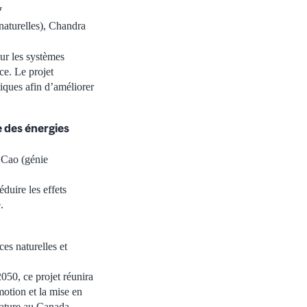
*
naturelles), Chandra
sur les systèmes
nce. Le projet
tiques afin d’améliorer
e des énergies
 Cao (génie
duire les effets
.
es naturelles et
050, ce projet réunira
motion et la mise en
nature au Canada.