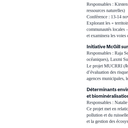
Responsables : Kirsten
ressources naturelles)
Conférence : 13-14 n
Explorant les « territo
communautés locales –,
et examinera les voies 
Initiative McGill su
Responsables : Raja Se
océaniques), Laxmi Su
M
Le projet MUCRRI (
d’évaluation des risque
agences municipales, le
Déterminants enviro
et biominéralisatio
Responsables : Natali
Ce projet met en relati
pollution et du ruissell
et la gestion des écosy