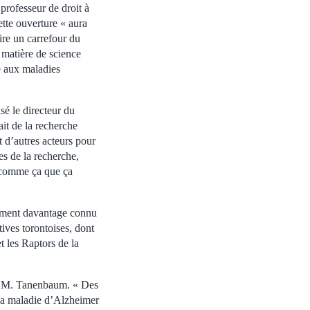
rofesseur de droit à
ette ouverture « aura
aire un carrefour du
n matière de science
se aux maladies
sé le directeur du
it de la recherche
t d’autres acteurs pour
es de la recherche,
t comme ça que ça
lement davantage connu
ives torontoises, dont
 les Raptors de la
er M. Tanenbaum. « Des
 la maladie d’Alzheimer