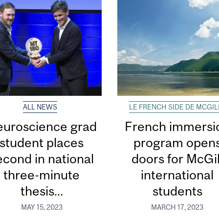
ALL NEWS
LE FRENCH SIDE DE MCGIL
uroscience grad
French immersi
student places
program open
econd in national
doors for McGil
three-minute
international
thesis...
students
MAY 15, 2023
MARCH 17, 2023