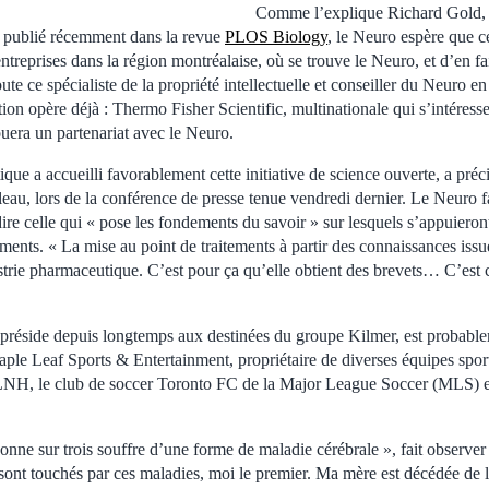
Comme l’explique Richard Gold, p
e publié récemment dans la revue
PLOS Biology
, le Neuro espère que c
 entreprises dans la région montréalaise, où se trouve le Neuro, et d’en f
oute ce spécialiste de la propriété intellectuelle et conseiller du Neuro e
action opère déjà : Thermo Fisher Scientific, multinationale qui s’intéres
uera un partenariat avec le Neuro.
que a accueilli favorablement cette initiative de science ouverte, a préci
au, lors de la conférence de presse tenue vendredi dernier. Le Neuro fa
ire celle qui « pose les fondements du savoir » sur lesquels s’appuieron
ents. « La mise au point de traitements à partir des connaissances issu
dustrie pharmaceutique. C’est pour ça qu’elle obtient des brevets… C’es
préside depuis longtemps aux destinées du groupe Kilmer, est probab
le Leaf Sports & Entertainment, propriétaire de diverses équipes sport
LNH, le club de soccer Toronto FC de la Major League Soccer (MLS) et
nne sur trois souffre d’une forme de maladie cérébrale », fait observ
sont touchés par ces maladies, moi le premier. Ma mère est décédée de