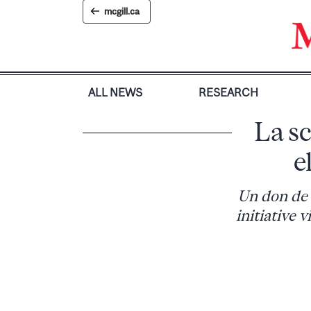
Skip
mcgill.ca
to
content
ALL NEWS
RESEARCH
La sc
e
Un don de 
initiative 