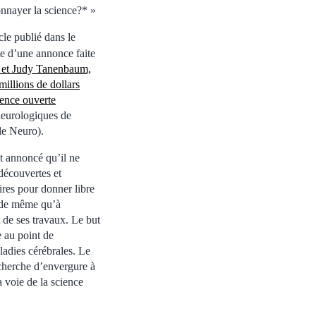
onnayer la science?* »
cle publié dans le
te d’une annonce faite
y et Judy Tanenbaum,
illions de dollars
cience ouverte
 neurologiques de
le Neuro).
it annoncé qu’il ne
 découvertes et
aires pour donner libre
e de même qu’à
de ses travaux. Le but
se au point de
ladies cérébrales. Le
echerche d’envergure à
 voie de la science