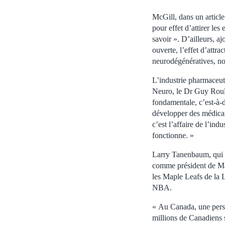
McGill, dans un articl
pour effet d’attirer les
savoir ». D’ailleurs, aj
ouverte, l’effet d’attr
neurodégénératives, no
L’industrie pharmaceuti
Neuro, le Dr Guy Roule
fondamentale, c’est-à-d
développer des médicam
c’est l’affaire de l’in
fonctionne. »
Larry Tanenbaum, qui 
comme président de Map
les Maple Leafs de la 
NBA.
« Au Canada, une perso
millions de Canadiens 