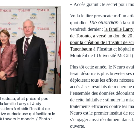
« Accès gratuit : le secret pour m
Voilà le titre provocateur d’un arti
The Guardian
quotidien
à la sui
vendredi dernier :
la famille Larr
de Toronto, a versé un don de 20 m
pour la création de l’Institut de s
Tanenbaum
à l’Institut et hôpital
Montréal de l’Université McGill (
Plus tôt cette année, le Neuro ava
ferait désormais plus breveter ses
déploierait tous les efforts nécess
accès à ses résultats de recherch
l’ensemble des données découlant 
Trudeau, était présent pour
de cette initiative : stimuler la mi
la famille Larry et Judy
traitements efficaces contre les ma
dera à établir l’Institut de
Neuro est le premier institut de r
ve audacieuse qui facilitera le
 travers le monde. / Photo :
s’engager aussi résolument dans la
ouverte.