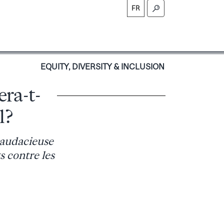
FR
S
EQUITY, DIVERSITY & INCLUSION
era-t-
l?
 audacieuse
s contre les