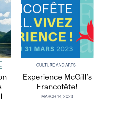
L
CULTURE AND ARTS
on
Experience McGill’s
s
Francofête!
l
MARCH 14, 2023