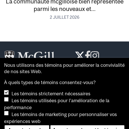
La communauté mcgilloise bien représentée
parmi les nouveaux et...
2 JUILLET 2026
Nous utilisons des témoins pour améliorer la convivialité
Le
McGill Reporter
est le journal de référence de
de nos sites Web.
l’
Université McGill
.
À quels types de témoins consentez-vous?
À propos du
McGill Reporter
Les témoins strictement nécessaires
Avis sur les témoins
Les témoins utilisées pour l'amélioration de la
performance
Pour consulter plus de nouvelles et de vidéos, et
Les témoins de marketing pour personnaliser vos
connaître l’opinion de spécialistes, visitez la
salle de
expériences web
presse de McGill
. Vous pouvez également consulter les