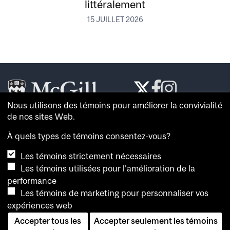
littéralement
15 JUILLET 2026
Nous utilisons des témoins pour améliorer la convivialité
Le
McGill Reporter
est le journal de référence de
de nos sites Web.
l’
Université McGill
.
À quels types de témoins consentez-vous?
À propos du
McGill Reporter
Les témoins strictement nécessaires
Avis sur les témoins
Les témoins utilisées pour l'amélioration de la
performance
Pour consulter plus de nouvelles et de vidéos, et
Les témoins de marketing pour personnaliser vos
connaître l’opinion de spécialistes, visitez la
salle de
expériences web
presse de McGill
. Vous pouvez également consulter les
archives du
McGill Reporter
.
Accepter tous les
Accepter seulement les témoins