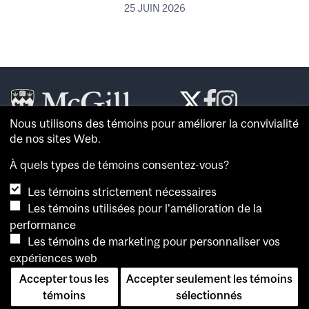
25 JUIN 2026
Nous utilisons des témoins pour améliorer la convivialité
Le
McGill Reporter
est le journal de référence de
de nos sites Web.
l’
Université McGill
.
À quels types de témoins consentez-vous?
À propos du
McGill Reporter
Les témoins strictement nécessaires
Avis sur les témoins
Les témoins utilisées pour l'amélioration de la
performance
Pour consulter plus de nouvelles et de vidéos, et
Les témoins de marketing pour personnaliser vos
connaître l’opinion de spécialistes, visitez la
salle de
expériences web
presse de McGill
. Vous pouvez également consulter les
archives du
McGill Reporter
.
Accepter tous les
Accepter seulement les témoins
témoins
sélectionnés