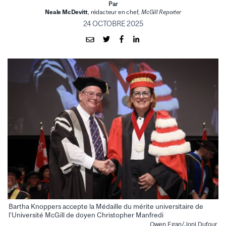
Par
Neale McDevitt
, rédacteur en chef,
McGill Reporter
24 OCTOBRE 2025
Bartha Knoppers accepte la Médaille du mérite universitaire de
l’Université McGill de doyen Christopher Manfredi
Owen Egan/Joni Dufour