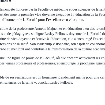
onnaire
ment été honorée par la Faculté de médecine et des sciences de la sant
est devenue la première vice-doyenne exécutive à l’éducation de la Facult
u d’honneur de la Faculté pour l’excellence en éducation
.
tible de la professeure Annette Majnemer en éducation a eu des retom
ts et de pédagogues, souligne Lesley Fellows, doyenne de la Faculté d
 titre de vice-doyenne exécutive à l’éducation, elle a encouragé l’excelle
ofessions de la santé. Son leadership visionnaire, son esprit de collaborat
rde au mentorat ont contribué à la transformation de la culture académi
 une figure de proue de la Faculté, où elle encadre activement les chai
s jeunes professeurs et professeures, et encourage la prochaine générat
ble de ses réalisations est un hommage grandement mérité pour une carr
 en sciences de la santé », conclut Lesley Fellows.