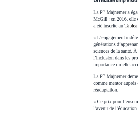
Un leadership visi
re
La P
Majnemer a égale
McGill : en 2016, elle 
a été inscrite au
Tablea
« L’engagement indéfec
générations d’apprenan
sciences de la santé. À
l’inclusion dans les pr
importance qu’elle acco
re
La P
Majnemer demeure
comme mentor auprès de
réadaptation.
« Ce prix pour l’ensem
l’avenir de l’éducation