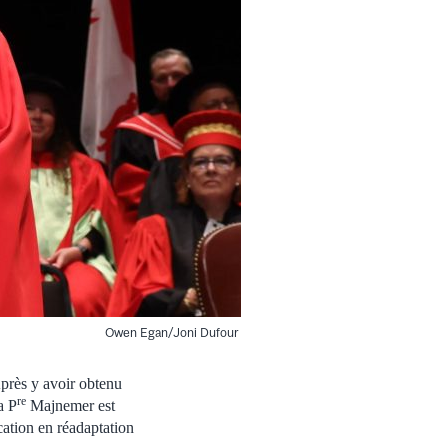
Owen Egan/Joni Dufour
Après y avoir obtenu
re
a P
Majnemer est
cation en réadaptation