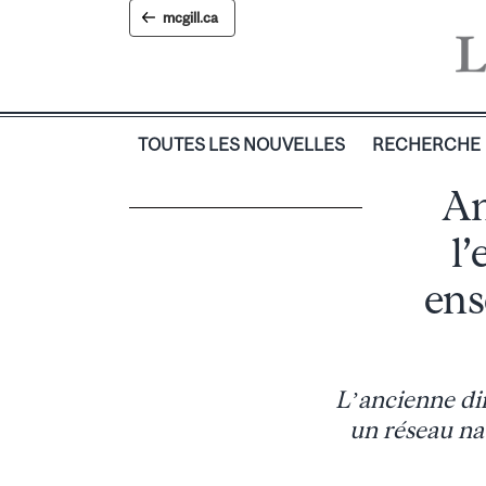
Skip
mcgill.ca
to
content
TOUTES LES NOUVELLES
RECHERCHE
An
l’
ens
L’ancienne dir
un réseau na