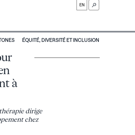
EN
TONES
ÉQUITÉ, DIVERSITÉ ET INCLUSION
our
 en
nt à
thérapie dirige
oppement chez