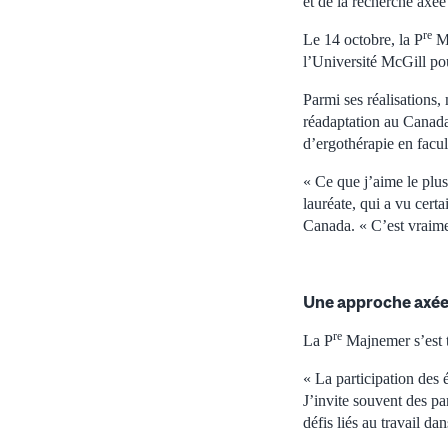
et de la recherche axée 
re
Le 14 octobre, la P
Ma
l’Université McGill pour
Parmi ses réalisations,
réadaptation au Canada 
d’ergothérapie en facult
« Ce que j’aime le plus
lauréate, qui a vu cert
Canada. « C’est vraiment
Une approche axée 
re
La P
Majnemer s’est to
« La participation des é
J’invite souvent des pa
défis liés au travail d